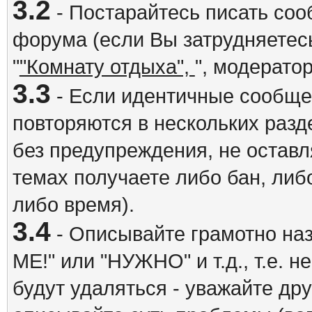
3.2
- Постарайтесь писать со
форума (если Вы затрудняетесь
"
"Комнату отдыха",
", модерато
3.3
- Если идентичные сообщ
повторяются в нескольких разд
без предупреждения, не оставл
темах получаете либо бан, либ
либо время).
3.4
- Описывайте грамотно на
ME!" или "НУЖНО" и т.д., т.е. 
будут удаляться - уважайте др