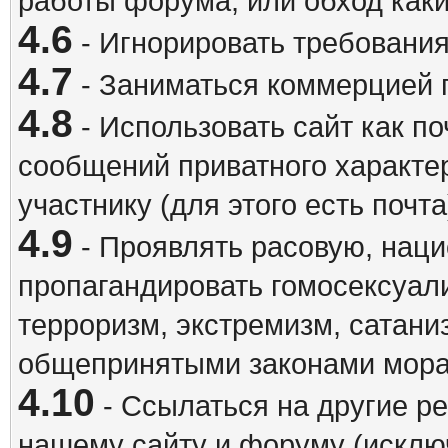
работы форума, или обход каки
4.6
- Игнорировать требовани
4.7
- Заниматься коммерцией 
4.8
- Использовать сайт как п
сообщений приватного характе
участнику (для этого есть почта
4.9
- Проявлять расовую, наци
пропагандировать гомосексуал
терроризм, экстремизм, сатани
общепринятыми законами мора
4.10
- Ссылаться на другие р
нашему сайту и форуму (исклю