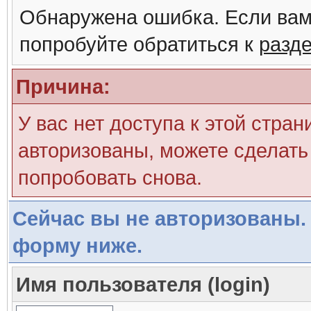
Обнаружена ошибка. Если вам
попробуйте обратиться к
разд
Причина:
У вас нет доступа к этой стра
авторизованы, можете сделать 
попробовать снова.
Сейчас вы не авторизованы. 
форму ниже.
Имя пользователя (login)