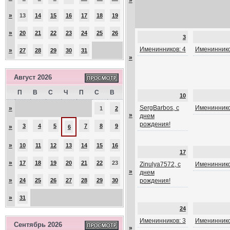
»
»
13
14
15
16
17
18
19
»
20
21
22
23
24
25
26
3
Именинников: 4
Имениннико
»
27
28
29
30
31
»
Август 2026
П
В
С
Ч
П
С
В
10
SergBarbos, с
Имениннико
»
1
2
»
днем
рождения!
3
4
5
7
8
9
»
6
»
10
11
12
13
14
15
16
17
»
17
18
19
20
21
22
23
Zinulya7572, с
Имениннико
»
днем
»
24
25
26
27
28
29
30
рождения!
»
31
24
Именинников: 3
Имениннико
Сентябрь 2026
»