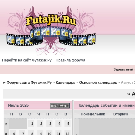
Перейти на сайт Футажик.Ру
Правила форума
Здравствуйте
Форум сайта Футажик.Ру
>
Календарь
>
Основной календарь
> Август 
«
А
Июль 2026
Календарь событий и имен
П
В
С
Ч
П
С
В
Понедельник
Вторник
»
1
2
3
4
5
»
6
7
8
9
10
11
12