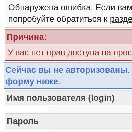
Обнаружена ошибка. Если вам
попробуйте обратиться к
разд
Причина:
У вас нет прав доступа на про
Сейчас вы не авторизованы. 
форму ниже.
Имя пользователя (login)
Пароль