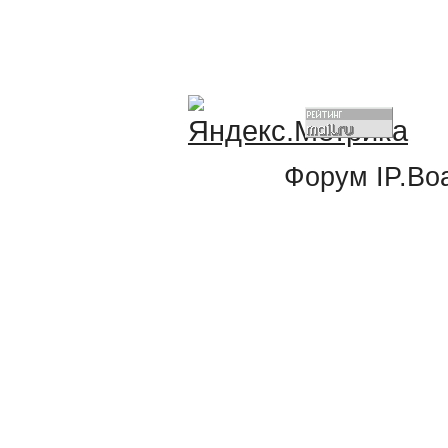
Форум
IP.Bo