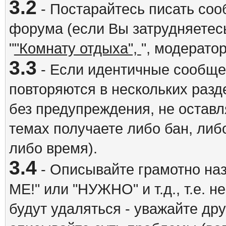
3.2
- Постарайтесь писать со
форума (если Вы затрудняетесь
"
"Комнату отдыха",
", модерато
3.3
- Если идентичные сообщ
повторяются в нескольких разд
без предупреждения, не оставл
темах получаете либо бан, либ
либо время).
3.4
- Описывайте грамотно на
ME!" или "НУЖНО" и т.д., т.е. 
будут удаляться - уважайте др