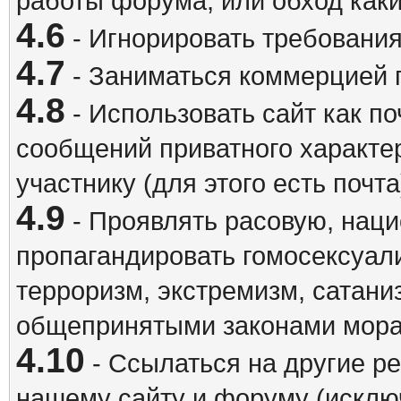
работы форума, или обход каки
4.6
- Игнорировать требовани
4.7
- Заниматься коммерцией 
4.8
- Использовать сайт как п
сообщений приватного характе
участнику (для этого есть почта
4.9
- Проявлять расовую, наци
пропагандировать гомосексуал
терроризм, экстремизм, сатани
общепринятыми законами мора
4.10
- Ссылаться на другие р
нашему сайту и форуму (исклю