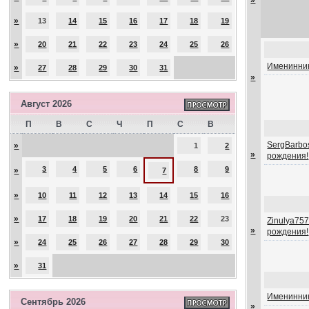
»
»
13
14
15
16
17
18
19
»
20
21
22
23
24
25
26
Именинник
»
27
28
29
30
31
»
Август 2026
П
В
С
Ч
П
С
В
SergBarbos
»
1
2
»
рождения!
3
4
5
6
8
9
»
7
»
10
11
12
13
14
15
16
»
17
18
19
20
21
22
23
Zinulya757
»
рождения!
»
24
25
26
27
28
29
30
»
31
Именинник
Сентябрь 2026
»