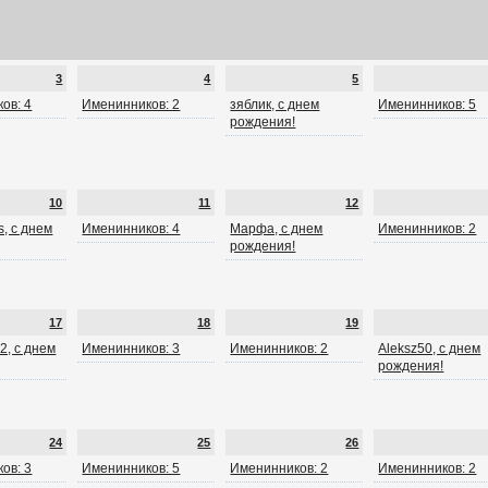
3
4
5
ов: 4
Именинников: 2
зяблик, с днем
Именинников: 5
рождения!
10
11
12
, с днем
Именинников: 4
Марфа, с днем
Именинников: 2
рождения!
17
18
19
2, с днем
Именинников: 3
Именинников: 2
Aleksz50, с днем
рождения!
24
25
26
ов: 3
Именинников: 5
Именинников: 2
Именинников: 2