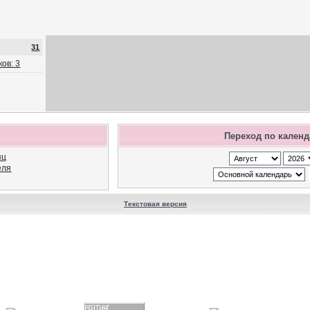
31
ов: 3
Переход по кален
яц
еля
Текстовая версия