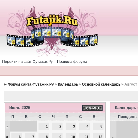
Перейти на сайт Футажик.Ру
Правила форума
Форум сайта Футажик.Ру
>
Календарь
>
Основной календарь
> Август
Июль 2026
Календарь
П
В
С
Ч
П
С
В
Понедель
»
1
2
3
4
5
»
6
7
8
9
10
11
12