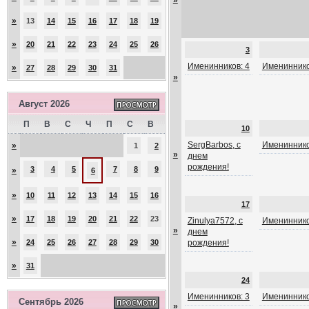
»
»
13
14
15
16
17
18
19
»
20
21
22
23
24
25
26
3
Именинников: 4
Имениннико
»
27
28
29
30
31
»
Август 2026
П
В
С
Ч
П
С
В
10
SergBarbos, с
Имениннико
»
1
2
»
днем
рождения!
3
4
5
7
8
9
»
6
»
10
11
12
13
14
15
16
17
»
17
18
19
20
21
22
23
Zinulya7572, с
Имениннико
»
днем
»
24
25
26
27
28
29
30
рождения!
»
31
24
Именинников: 3
Имениннико
Сентябрь 2026
»