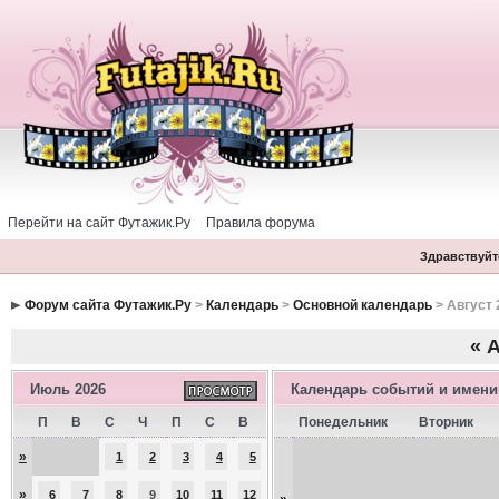
Перейти на сайт Футажик.Ру
Правила форума
Здравствуйте
Форум сайта Футажик.Ру
>
Календарь
>
Основной календарь
> Август 
«
А
Июль 2026
Календарь событий и имен
П
В
С
Ч
П
С
В
Понедельник
Вторник
»
1
2
3
4
5
»
6
7
8
9
10
11
12