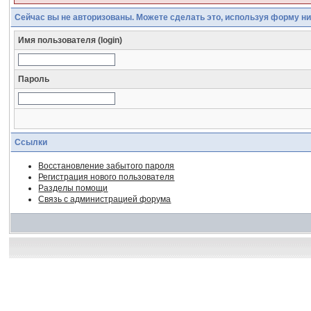
Сейчас вы не авторизованы. Можете сделать это, используя форму ни
Имя пользователя (login)
Пароль
Ссылки
Восстановление забытого пароля
Регистрация нового пользователя
Разделы помощи
Связь с администрацией форума