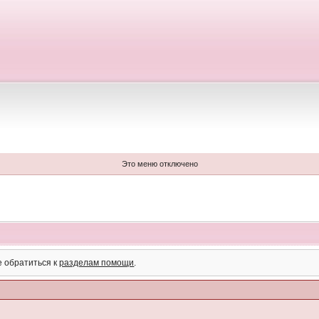
Это меню отключено
е обратиться к
разделам помощи
.