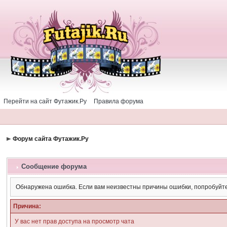
Перейти на сайт Футажик.Ру
Правила форума
Форум сайта Футажик.Ру
Сообщение форума
Обнаружена ошибка. Если вам неизвестны причины ошибки, попробуйт
Причина:
У вас нет прав доступа на просмотр чата