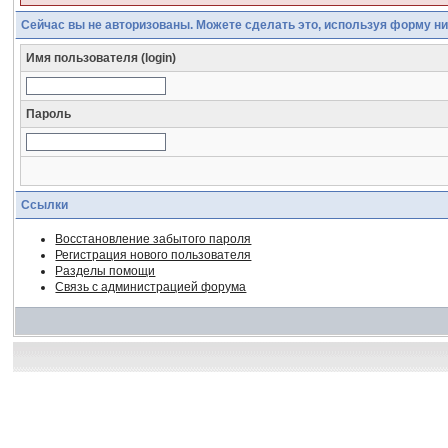
Сейчас вы не авторизованы. Можете сделать это, используя форму ни
Имя пользователя (login)
Пароль
Ссылки
Восстановление забытого пароля
Регистрация нового пользователя
Разделы помощи
Связь с администрацией форума