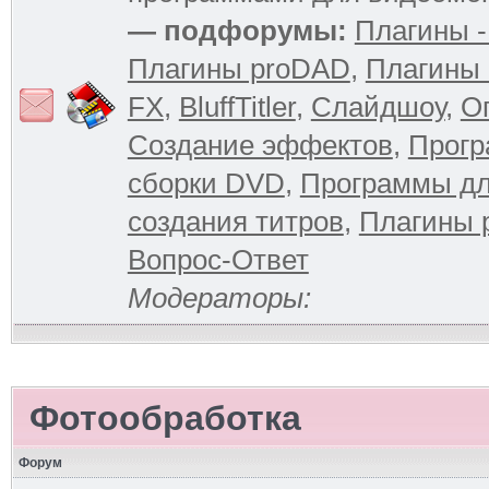
— подфорумы:
Плагины -
Плагины proDAD
,
Плагины 
FX
,
BluffTitler
,
Слайдшоу
,
О
Создание эффектов
,
Прогр
сборки DVD
,
Программы д
создания титров
,
Плагины 
Вопрос-Ответ
Модераторы:
Фотообработка
Форум