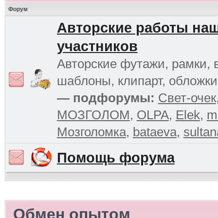
Форум
Авторские работы на
участников
Авторские футажи, рамки, 
шаблоны, клипарт, обложк
— подфорумы:
Свет-очек
МОЗГОЛОМ
,
OLPA
,
Elek
,
m
Мозголомка
,
bataeva
,
sultan
Помощь форума
Обмен опытом