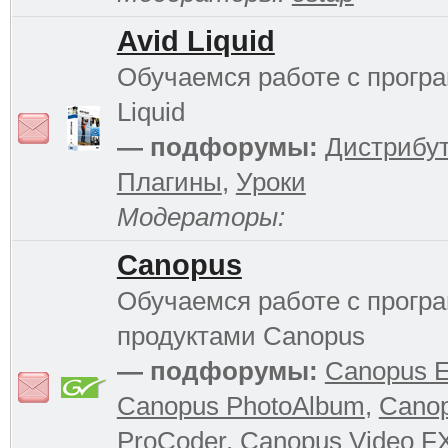
Avid Liquid
Обучаемся работе с прогр
Liquid
— подфорумы:
Дистрибу
Плагины
,
Уроки
Модераторы:
Canopus
Обучаемся работе с прог
продуктами Canopus
— подфорумы:
Canopus 
Canopus PhotoAlbum
,
Cano
ProCoder
,
Canopus Video F