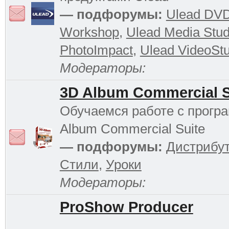
— подфорумы:
Ulead DV
Workshop
,
Ulead Media Stud
PhotoImpact
,
Ulead VideoStu
Модераторы:
3D Album Commercial S
Обучаемся работе с прогр
Album Commercial Suite
— подфорумы:
Дистрибу
Стили
,
Уроки
Модераторы:
ProShow Producer