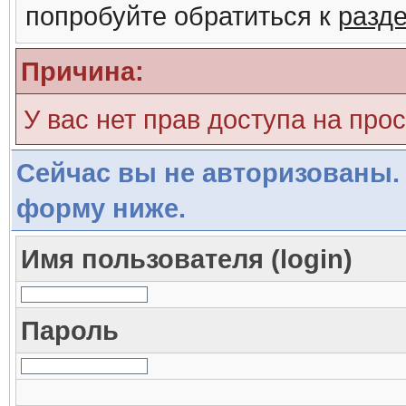
попробуйте обратиться к
разд
Причина:
У вас нет прав доступа на про
Сейчас вы не авторизованы. 
форму ниже.
Имя пользователя (login)
Пароль