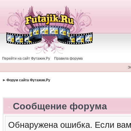
Перейти на сайт Футажик.Ру
Правила форума
Э
Форум сайта Футажик.Ру
Сообщение форума
Обнаружена ошибка. Если вам