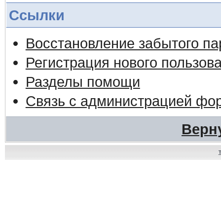
Ссылки
Восстановление забытого па
Регистрация нового пользов
Разделы помощи
Связь с администрацией фо
Верн