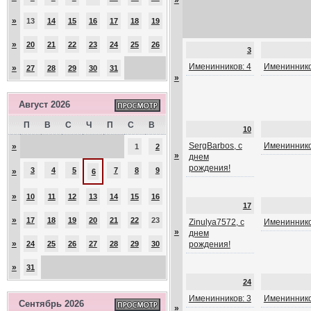
»
»
13
14
15
16
17
18
19
»
20
21
22
23
24
25
26
3
Именинников: 4
Имениннико
»
27
28
29
30
31
»
Август 2026
П
В
С
Ч
П
С
В
10
SergBarbos, с
Имениннико
»
1
2
»
днем
рождения!
3
4
5
7
8
9
»
6
»
10
11
12
13
14
15
16
17
»
17
18
19
20
21
22
23
Zinulya7572, с
Имениннико
»
днем
»
24
25
26
27
28
29
30
рождения!
»
31
24
Именинников: 3
Имениннико
Сентябрь 2026
»