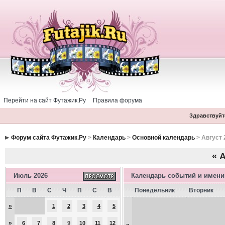
Перейти на сайт Футажик.Ру
Правила форума
Здравствуйте
Форум сайта Футажик.Ру
>
Календарь
>
Основной календарь
> Август 
«
А
Июль 2026
Календарь событий и имен
П
В
С
Ч
П
С
В
Понедельник
Вторник
»
1
2
3
4
5
»
6
7
8
9
10
11
12