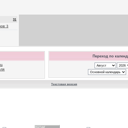
31
ов: 3
Переход по кален
яц
еля
Текстовая версия