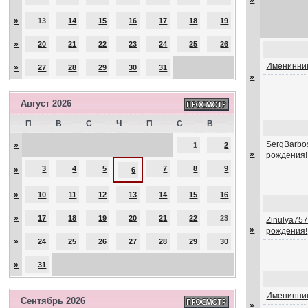
»
»
13
14
15
16
17
18
19
»
20
21
22
23
24
25
26
Именинник
»
27
28
29
30
31
»
Август 2026
П
В
С
Ч
П
С
В
SergBarbos
»
1
2
»
рождения!
3
4
5
7
8
9
»
6
»
10
11
12
13
14
15
16
»
17
18
19
20
21
22
23
Zinulya757
»
рождения!
»
24
25
26
27
28
29
30
»
31
Именинник
Сентябрь 2026
»