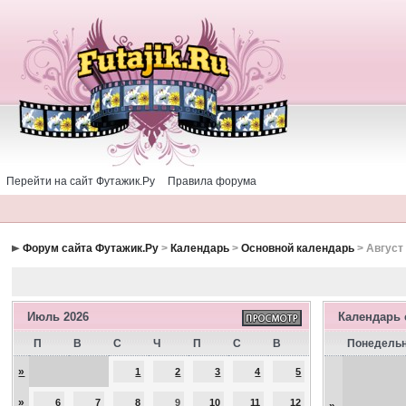
Перейти на сайт Футажик.Ру
Правила форума
Форум сайта Футажик.Ру
>
Календарь
>
Основной календарь
> Август
Июль 2026
Календарь
П
В
С
Ч
П
С
В
Понедель
»
1
2
3
4
5
»
6
7
8
9
10
11
12