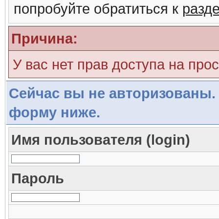
попробуйте обратиться к
разд
Причина:
У вас нет прав доступа на про
Сейчас вы не авторизованы. 
форму ниже.
Имя пользователя (login)
Пароль