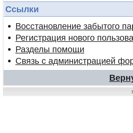
Ссылки
Восстановление забытого па
Регистрация нового пользов
Разделы помощи
Связь с администрацией фо
Верн