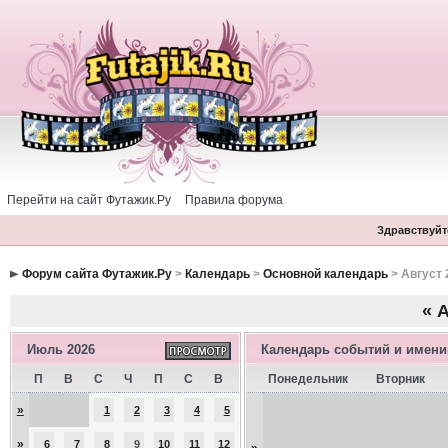
Перейти на сайт Футажик.Ру
Правила форума
Здравствуйте
Форум сайта Футажик.Ру
>
Календарь
>
Основной календарь
> Август 
«
А
Июль 2026
Календарь событий и имен
П
В
С
Ч
П
С
В
Понедельник
Вторник
»
1
2
3
4
5
»
6
7
8
9
10
11
12