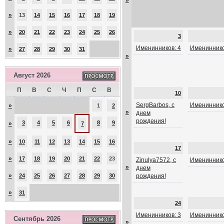
»
»
13
14
15
16
17
18
19
»
20
21
22
23
24
25
26
3
Именинников: 4
Имениннико
»
27
28
29
30
31
»
Август 2026
П
В
С
Ч
П
С
В
10
SergBarbos, с
Имениннико
»
1
2
»
днем
рождения!
3
4
5
6
8
9
»
7
»
10
11
12
13
14
15
16
17
»
17
18
19
20
21
22
23
Zinulya7572, с
Имениннико
»
днем
»
24
25
26
27
28
29
30
рождения!
»
31
24
Именинников: 3
Имениннико
Сентябрь 2026
»