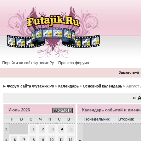
Перейти на сайт Футажик.Ру
Правила форума
Здравствуйте
Форум сайта Футажик.Ру
>
Календарь
>
Основной календарь
> Август 
«
А
Июль 2026
Календарь событий и имен
П
В
С
Ч
П
С
В
Понедельник
Вторник
»
1
2
3
4
5
»
6
7
8
9
10
11
12