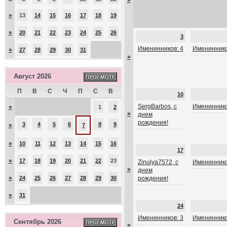
»
»
13
14
15
16
17
18
19
»
20
21
22
23
24
25
26
3
Именинников: 4
Имениннико
»
27
28
29
30
31
»
Август 2026
П
В
С
Ч
П
С
В
10
SergBarbos, с
Имениннико
»
1
2
»
днем
рождения!
3
4
5
6
8
9
»
7
»
10
11
12
13
14
15
16
17
»
17
18
19
20
21
22
23
Zinulya7572, с
Имениннико
»
днем
»
24
25
26
27
28
29
30
рождения!
»
31
24
Именинников: 3
Имениннико
Сентябрь 2026
»