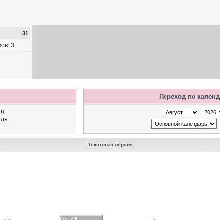
31
ов: 3
Переход по кален
яц
еля
Текстовая версия