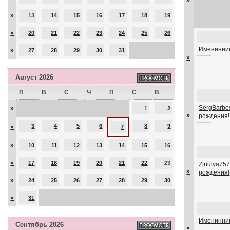
»
»
13
14
15
16
17
18
19
»
20
21
22
23
24
25
26
Именинник
»
27
28
29
30
31
»
Август 2026
П
В
С
Ч
П
С
В
SergBarbos
»
1
2
»
рождения!
3
4
5
6
8
9
»
7
»
10
11
12
13
14
15
16
»
17
18
19
20
21
22
23
Zinulya757
»
рождения!
»
24
25
26
27
28
29
30
»
31
Именинник
Сентябрь 2026
»