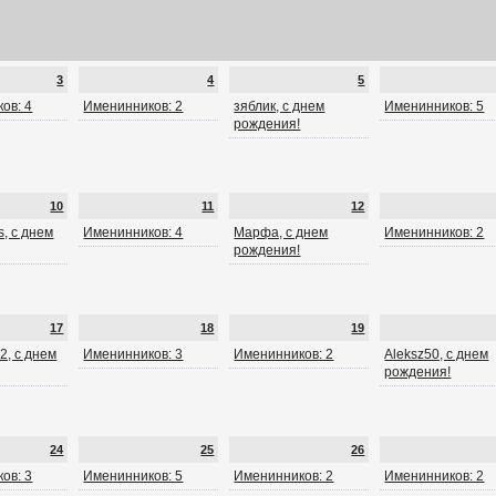
3
4
5
ов: 4
Именинников: 2
зяблик, с днем
Именинников: 5
рождения!
10
11
12
, с днем
Именинников: 4
Марфа, с днем
Именинников: 2
рождения!
17
18
19
2, с днем
Именинников: 3
Именинников: 2
Aleksz50, с днем
рождения!
24
25
26
ов: 3
Именинников: 5
Именинников: 2
Именинников: 2