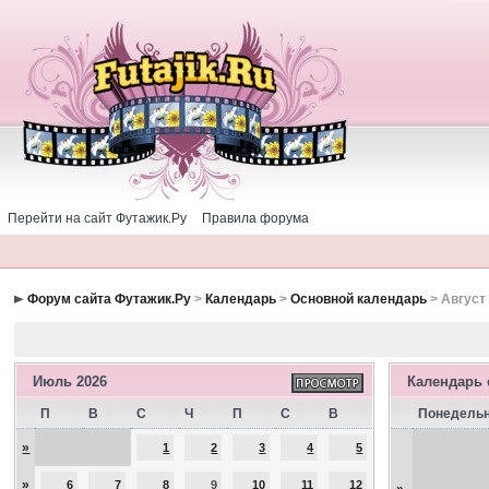
Перейти на сайт Футажик.Ру
Правила форума
Форум сайта Футажик.Ру
>
Календарь
>
Основной календарь
> Август
Июль 2026
Календарь
П
В
С
Ч
П
С
В
Понедель
»
1
2
3
4
5
»
6
7
8
9
10
11
12