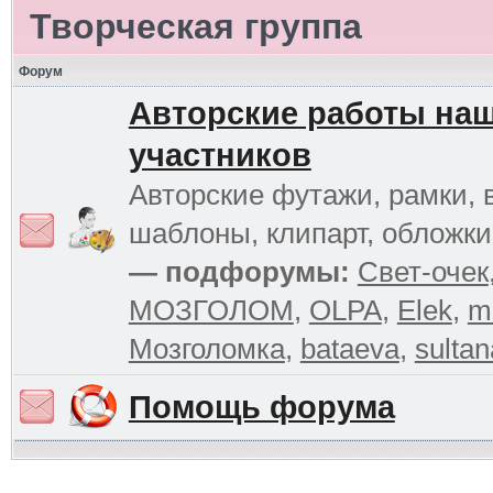
Творческая группа
Форум
Авторские работы на
участников
Авторские футажи, рамки, 
шаблоны, клипарт, обложк
— подфорумы:
Свет-очек
МОЗГОЛОМ
,
OLPA
,
Elek
,
m
Мозголомка
,
bataeva
,
sultan
Помощь форума