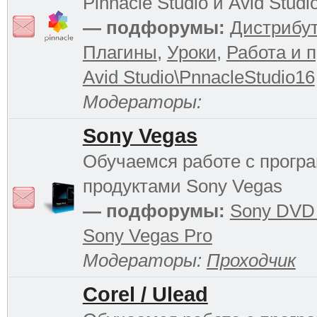
Pinnacle Studio и Avid Studi
— подфорумы:
Дистрибу
Плагины
,
Уроки
,
Работа и 
Avid Studio\PnnacleStudio16
Модераторы:
Sony Vegas
Обучаемся работе с прог
продуктами Sony Vegas
— подфорумы:
Sony DVD 
Sony Vegas Pro
Модераторы:
Проходчик
Corel / Ulead