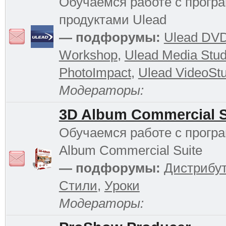
Обучаемся работе с прог
продуктами Ulead
— подфорумы:
Ulead DV
Workshop
,
Ulead Media Stud
PhotoImpact
,
Ulead VideoStu
Модераторы:
3D Album Commercial S
Обучаемся работе с прогр
Album Commercial Suite
— подфорумы:
Дистрибу
Стили
,
Уроки
Модераторы: