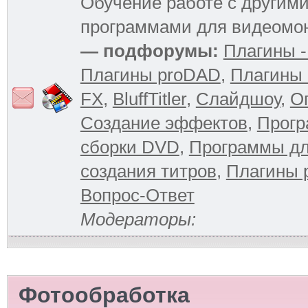
Обучение работе с другим
программами для видеомо
— подфорумы:
Плагины -
Плагины proDAD
,
Плагины 
FX
,
BluffTitler
,
Слайдшоу
,
О
Создание эффектов
,
Прогр
сборки DVD
,
Программы д
создания титров
,
Плагины 
Вопрос-Ответ
Модераторы:
Фотообработка