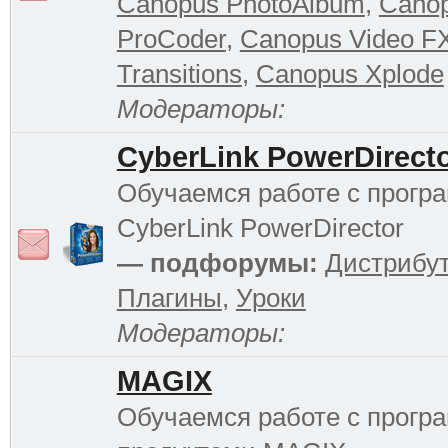
Canopus PhotoAlbum
,
Cano
ProCoder
,
Canopus Video F
Transitions
,
Canopus Xplode
Модераторы:
CyberLink PowerDirect
Обучаемся работе с прогр
CyberLink PowerDirector
— подфорумы:
Дистрибу
Плагины
,
Уроки
Модераторы:
MAGIX
Обучаемся работе с прог