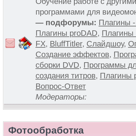
Обучение работе с другим
программами для видеомо
— подфорумы:
Плагины -
Плагины proDAD
,
Плагины 
FX
,
BluffTitler
,
Слайдшоу
,
О
Создание эффектов
,
Прогр
сборки DVD
,
Программы д
создания титров
,
Плагины 
Вопрос-Ответ
Модераторы:
Фотообработка