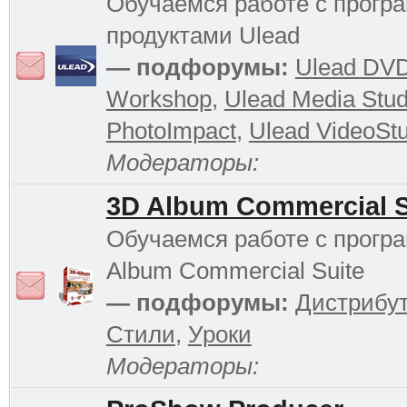
Обучаемся работе с прог
продуктами Ulead
— подфорумы:
Ulead DV
Workshop
,
Ulead Media Stud
PhotoImpact
,
Ulead VideoStu
Модераторы:
3D Album Commercial S
Обучаемся работе с прогр
Album Commercial Suite
— подфорумы:
Дистрибу
Стили
,
Уроки
Модераторы: