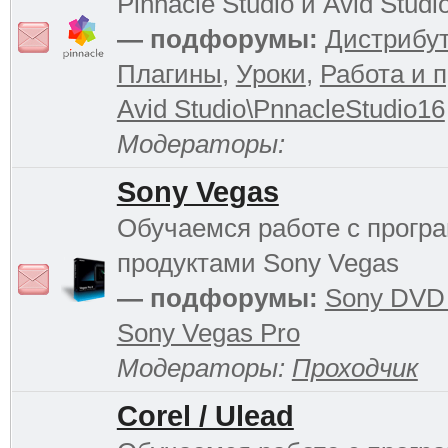
Pinnacle Studio и Avid Studi
— подфорумы:
Дистрибу
Плагины
,
Уроки
,
Работа и 
Avid Studio\PnnacleStudio16
Модераторы:
Sony Vegas
Обучаемся работе с прог
продуктами Sony Vegas
— подфорумы:
Sony DVD 
Sony Vegas Pro
Модераторы:
Проходчик
Corel / Ulead