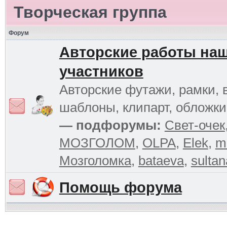
Творческая группа
Форум
Авторские работы на
участников
Авторские футажи, рамки, 
шаблоны, клипарт, обложк
— подфорумы:
Свет-очек
МОЗГОЛОМ
,
OLPA
,
Elek
,
m
Мозголомка
,
bataeva
,
sultan
Помощь форума