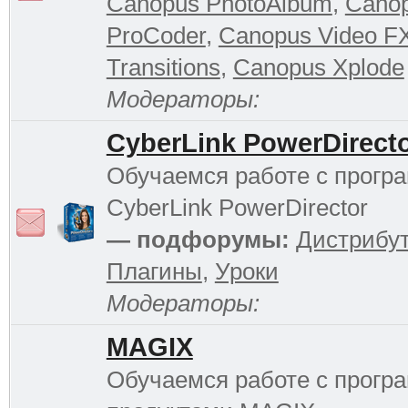
Canopus PhotoAlbum
,
Cano
ProCoder
,
Canopus Video F
Transitions
,
Canopus Xplode
Модераторы:
CyberLink PowerDirect
Обучаемся работе с прогр
CyberLink PowerDirector
— подфорумы:
Дистрибу
Плагины
,
Уроки
Модераторы:
MAGIX
Обучаемся работе с прог