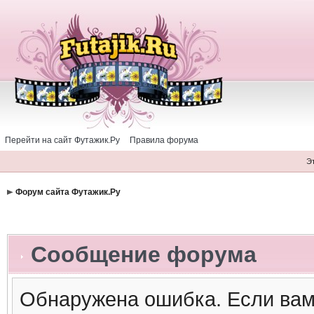
Перейти на сайт Футажик.Ру
Правила форума
Э
Форум сайта Футажик.Ру
Сообщение форума
Обнаружена ошибка. Если вам