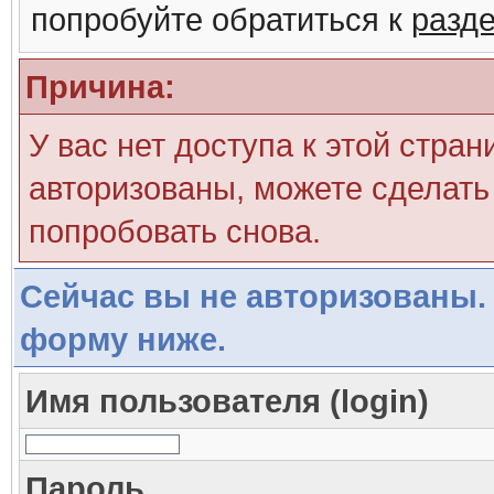
попробуйте обратиться к
разд
Причина:
У вас нет доступа к этой стра
авторизованы, можете сделать 
попробовать снова.
Сейчас вы не авторизованы. 
форму ниже.
Имя пользователя (login)
Пароль