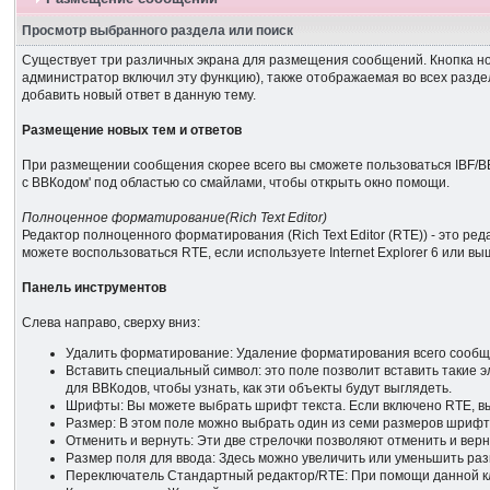
Просмотр выбранного раздела или поиск
Существует три различных экрана для размещения сообщений. Кнопка нов
администратор включил эту функцию), также отображаемая во всех разде
добавить новый ответ в данную тему.
Размещение новых тем и ответов
При размещении сообщения скорее всего вы сможете пользоваться IBF/B
с BBКодом' под областью со смайлами, чтобы открыть окно помощи.
Полноценное форматирование(Rich Text Editor)
Редактор полноценного форматирования (Rich Text Editor (RTE)) - это р
можете воспользоваться RTE, если используете Internet Explorer 6 или выш
Панель инструментов
Слева направо, сверху вниз:
Удалить форматирование: Удаление форматирования всего сообщ
Вставить специальный символ: это поле позволит вставить такие 
для ВВКодов, чтобы узнать, как эти объекты будут выглядеть.
Шрифты: Вы можете выбрать шрифт текста. Если включено RTE, 
Размер: В этом поле можно выбрать один из семи размеров шрифт
Отменить и вернуть: Эти две стрелочки позволяют отменить и вер
Размер поля для ввода: Здесь можно увеличить или уменьшить р
Переключатель Стандартный редактор/RTE: При помощи данной кл