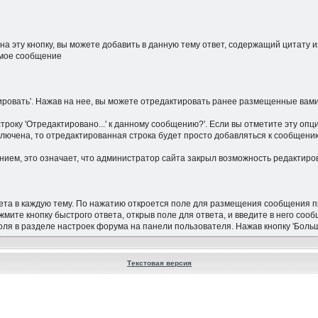
на эту кнопку, вы можете добавить в данную тему ответ, содержащий цитату
емое сообщение
ровать'. Нажав на нее, вы можете отредактировать ранее размещенные вам
троку 'Отредактировано...' к данному сообщению?'. Если вы отметите эту оп
лючена, то отредактированная строка будет просто добавляться к сообщени
ием, это означает, что администратор сайта закрыл возможность редактиро
твета в каждую тему. По нажатию откроется поле для размещения сообщения 
ите кнопку быстрого ответа, открыв поле для ответа, и введите в него соо
оля в разделе настроек форума на панели пользователя. Нажав кнопку 'Бол
Текстовая версия