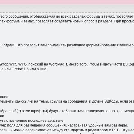
ого сообщения, отображаемая во всех разделах форума и темах, позволяет д
лах форума и темах, позволяет создавать новый опрос в разделе. При прос
BКодами. Это позволит вам применять различное форматирование к вашим с
едактор WYSIWYG, похожий на WordPad. Вместо того, чтобы видеть части ВВКо
е или Firefox 1.5 или выше.
ения.
элементы как ссылки на темы, ссылки на сообщения, и другие ВВКоды, если 
выбранный(е) вами шрифт(ы) будут отображаться непосредственно в размещ
ов.
нуть отмененное последнее действие.
азмер поля для размещения сообщения, настраивая удобные вам размеры.
авиши можно переключаться между стандартным редактором и RTE. Эту настр