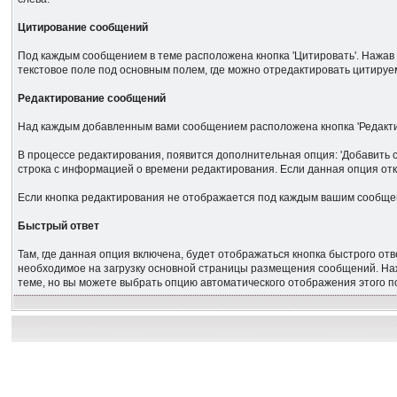
Цитирование сообщений
Под каждым сообщением в теме расположена кнопка 'Цитировать'. Нажав 
текстовое поле под основным полем, где можно отредактировать цитиру
Редактирование сообщений
Над каждым добавленным вами сообщением расположена кнопка 'Редакти
В процессе редактирования, появится дополнительная опция: 'Добавить с
строка с информацией о времени редактирования. Если данная опция отк
Если кнопка редактирования не отображается под каждым вашим сообщен
Быстрый ответ
Там, где данная опция включена, будет отображаться кнопка быстрого о
необходимое на загрузку основной страницы размещения сообщений. Нажм
теме, но вы можете выбрать опцию автоматического отображения этого п