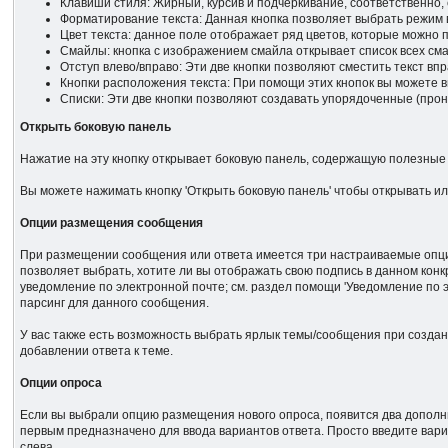
Клавиши стиля: Жирный, курсив и подчеркивание, соответственно
Форматирование текста: Данная кнопка позволяет выбрать режим в
Цвет текста: данное поле отображает ряд цветов, которые можно п
Смайлы: кнопка с изображением смайла открывает список всех сма
Отступ влево/вправо: Эти две кнопки позволяют сместить текст впр
Кнопки расположения текста: При помощи этих кнопок вы можете в
Списки: Эти две кнопки позволяют создавать упорядоченные (про
Открыть боковую панель
Нажатие на эту кнопку открывает боковую панель, содержащую полезные 
Вы можете нажимать кнопку 'Открыть боковую панель' чтобы открывать и
Опции размещения сообщения
При размещении сообщения или ответа имеется три настраиваемые опции. 
позволяет выбрать, хотите ли вы отображать свою подпись в данном конк
уведомление по электронной почте; см. раздел помощи 'Уведомление по
парсинг для данного сообщения.
У вас также есть возможность выбрать ярлык темы/сообщения при создан
добавлении ответа к теме.
Опции опроса
Если вы выбрали опцию размещения нового опроса, появится два дополни
первым предназначено для ввода вариантов ответа. Просто введите вар
слева.