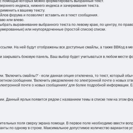
, с помощью которых можно форматировать выбранный текст.
ерхнего индекса, нижнего индекса и зачеркивания текста.
рименить к вашему тексту.
йлов форума и позволяет вставить их в текст сообщения.
аво или влево.
ыбрать выравнивание выбранного текста по левому краю, по центру, по прав
нумерованные) или неупорядоченные (простой список) списки.
ссылки. На ней будут отображены все доступные смайлы, а также ВВКод в ме
ли закрывать боковую панель. Ваш выбор будет учитываться в любом месте ф
'Включить смайлы?' - если данная опция отключена, то текст, который обычн
ретном сообщении. 'Включить уведомление по электронной почте о новых отв
 электронной почте о новых сообщениях' для более подробной информации. 
ии. Данный ярлык появится рядом с названием темы в списке тем на этом ф
тельных поля сверху экрана помощи. В первое поле необходимо ввести вопро
ианты по одному в строке. Максимальное допустимое количество вариантов 