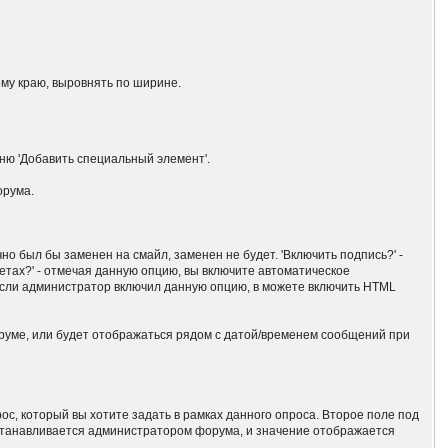
ому краю, выровнять по ширине.
ню 'Добавить специальный элемент'.
орума.
о был бы заменен на смайл, заменен не будет. 'Включить подпись?' -
етах?' - отмечая данную опцию, вы включите автоматическое
Если администратор включил данную опцию, в можете включить HTML
оруме, или будет отображаться рядом с датой/временем сообщений при
с, который вы хотите задать в рамках данного опроса. Второе поле под
устанавливается администратором форума, и значение отображается