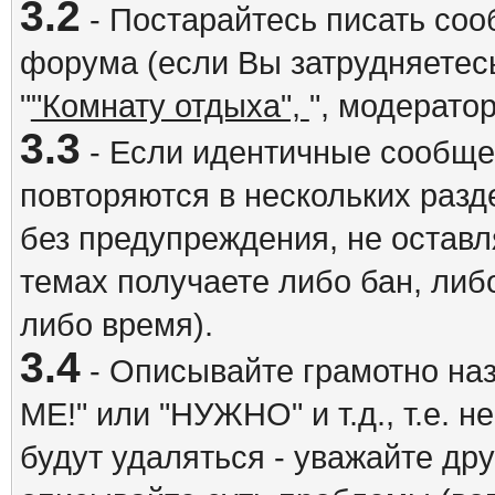
3.2
- Постарайтесь писать со
форума (если Вы затрудняетесь
"
"Комнату отдыха",
", модерато
3.3
- Если идентичные сообщ
повторяются в нескольких разд
без предупреждения, не оставл
темах получаете либо бан, либ
либо время).
3.4
- Описывайте грамотно на
ME!" или "НУЖНО" и т.д., т.е. 
будут удаляться - уважайте др