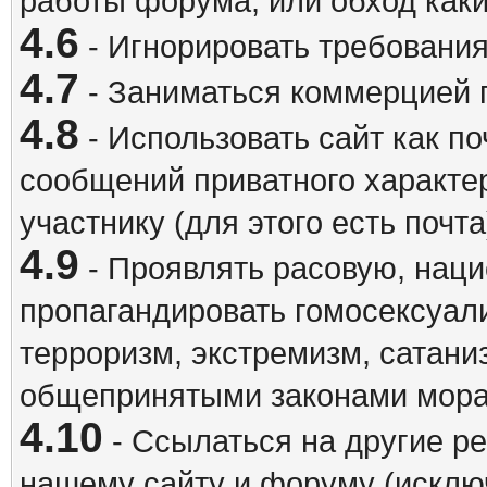
работы форума, или обход каки
4.6
- Игнорировать требовани
4.7
- Заниматься коммерцией 
4.8
- Использовать сайт как п
сообщений приватного характе
участнику (для этого есть почта
4.9
- Проявлять расовую, наци
пропагандировать гомосексуал
терроризм, экстремизм, сатани
общепринятыми законами мора
4.10
- Ссылаться на другие р
нашему сайту и форуму (исклю