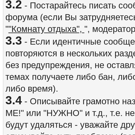
3.2
- Постарайтесь писать со
форума (если Вы затрудняетесь
"
"Комнату отдыха",
", модерато
3.3
- Если идентичные сообщ
повторяются в нескольких разд
без предупреждения, не оставл
темах получаете либо бан, либ
либо время).
3.4
- Описывайте грамотно на
ME!" или "НУЖНО" и т.д., т.е. 
будут удаляться - уважайте др