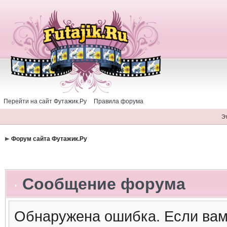
Перейти на сайт Футажик.Ру
Правила форума
Э
Форум сайта Футажик.Ру
Сообщение форума
Обнаружена ошибка. Если вам