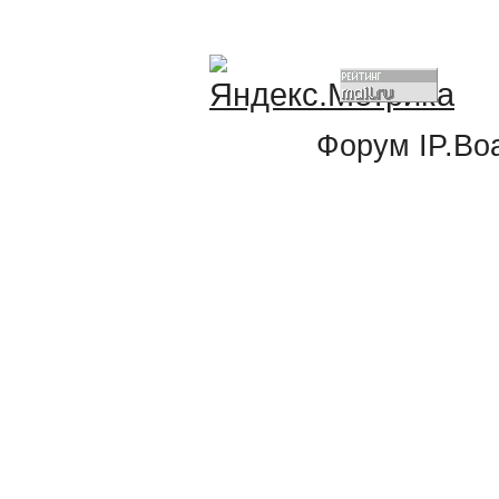
Форум
IP.Bo