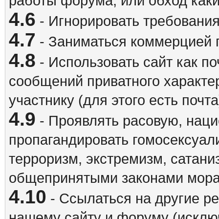
работы форума, или обход каки
4.6
- Игнорировать требовани
4.7
- Заниматься коммерцией 
4.8
- Использовать сайт как п
сообщений приватного характе
участнику (для этого есть почта
4.9
- Проявлять расовую, наци
пропагандировать гомосексуал
терроризм, экстремизм, сатани
общепринятыми законами мора
4.10
- Ссылаться на другие р
нашему сайту и форуму (исклю