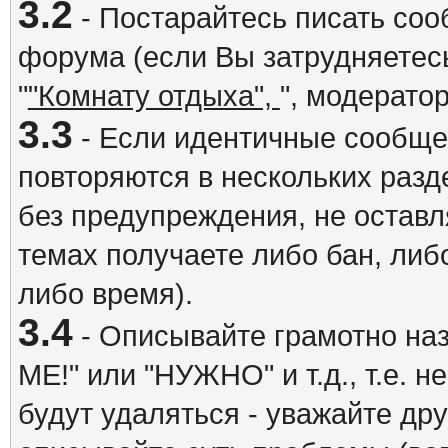
3.2
- Постарайтесь писать со
форума (если Вы затрудняетесь
"
"Комнату отдыха",
", модерато
3.3
- Если идентичные сообщ
повторяются в нескольких разд
без предупреждения, не оставл
темах получаете либо бан, либ
либо время).
3.4
- Описывайте грамотно на
ME!" или "НУЖНО" и т.д., т.е. 
будут удаляться - уважайте др