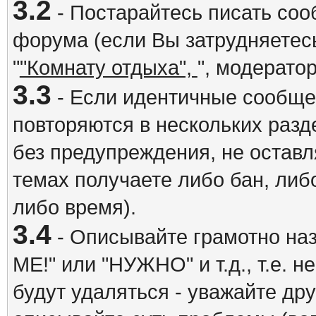
3.2
- Постарайтесь писать со
форума (если Вы затрудняетесь
"
"Комнату отдыха",
", модерато
3.3
- Если идентичные сообщ
повторяются в нескольких разд
без предупреждения, не оставл
темах получаете либо бан, либ
либо время).
3.4
- Описывайте грамотно на
ME!" или "НУЖНО" и т.д., т.е. 
будут удаляться - уважайте др