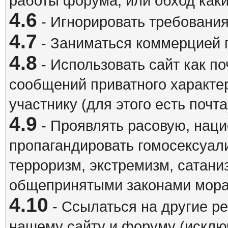
работы форума, или обход каки
4.6
- Игнорировать требовани
4.7
- Заниматься коммерцией 
4.8
- Использовать сайт как п
сообщений приватного характе
участнику (для этого есть почта
4.9
- Проявлять расовую, наци
пропагандировать гомосексуал
терроризм, экстремизм, сатани
общепринятыми законами мора
4.10
- Ссылаться на другие р
нашему сайту и форуму (исклю