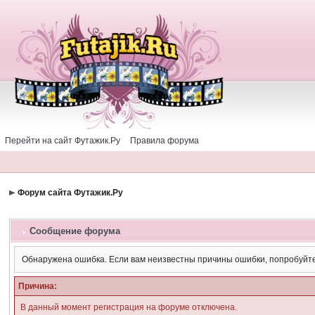
Перейти на сайт Футажик.Ру
Правила форума
Форум сайта Футажик.Ру
Сообщение форума
Обнаружена ошибка. Если вам неизвестны причины ошибки, попробуйт
Причина:
В данный момент регистрация на форуме отключена.