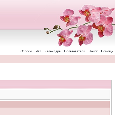
Опросы
Чат
Календарь
Пользователи
Поиск
Помощь