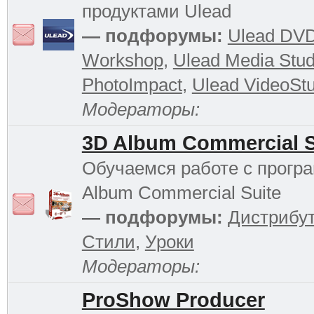
продуктами Ulead
— подфорумы:
Ulead DV
Workshop
,
Ulead Media Stud
PhotoImpact
,
Ulead VideoStu
Модераторы:
3D Album Commercial S
Обучаемся работе с прогр
Album Commercial Suite
— подфорумы:
Дистрибу
Стили
,
Уроки
Модераторы:
ProShow Producer