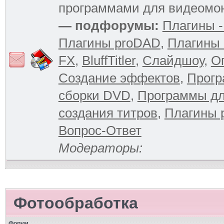
программами для видеомо
— подфорумы:
Плагины -
Плагины proDAD
,
Плагины 
FX
,
BluffTitler
,
Слайдшоу
,
О
Создание эффектов
,
Прогр
сборки DVD
,
Программы д
создания титров
,
Плагины 
Вопрос-Ответ
Модераторы:
Фотообработка
Форум