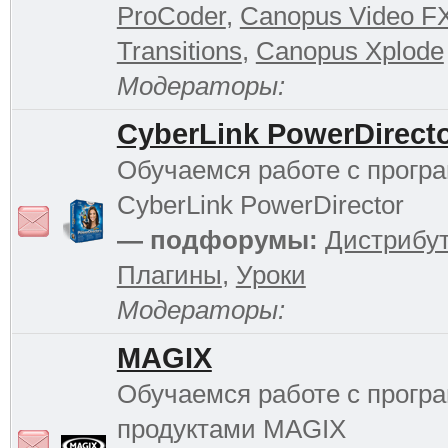
ProCoder
,
Canopus Video F
Transitions
,
Canopus Xplode
Модераторы:
CyberLink PowerDirect
Обучаемся работе с прогр
CyberLink PowerDirector
— подфорумы:
Дистрибу
Плагины
,
Уроки
Модераторы:
MAGIX
Обучаемся работе с прог
продуктами MAGIX