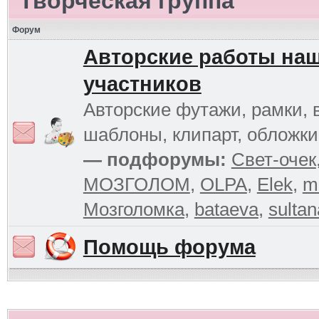
Творческая группа
Форум
Авторские работы на
участников
Авторские футажи, рамки, 
шаблоны, клипарт, обложк
— подфорумы:
Свет-очек
МОЗГОЛОМ
,
OLPA
,
Elek
,
m
Мозголомка
,
bataeva
,
sultan
Помощь форума