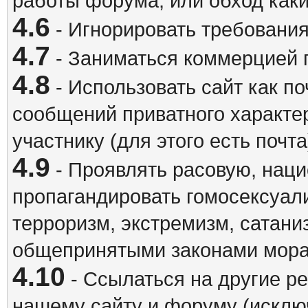
работы форума, или обход каки
4.6
- Игнорировать требовани
4.7
- Заниматься коммерцией 
4.8
- Использовать сайт как п
сообщений приватного характе
участнику (для этого есть почта
4.9
- Проявлять расовую, наци
пропагандировать гомосексуал
терроризм, экстремизм, сатани
общепринятыми законами мора
4.10
- Ссылаться на другие р
нашему сайту и форуму (исклю