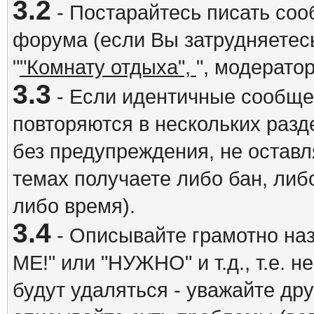
3.2
- Постарайтесь писать со
форума (если Вы затрудняетесь
"
"Комнату отдыха",
", модерато
3.3
- Если идентичные сообщ
повторяются в нескольких разд
без предупреждения, не оставл
темах получаете либо бан, либ
либо время).
3.4
- Описывайте грамотно на
ME!" или "НУЖНО" и т.д., т.е. 
будут удаляться - уважайте др