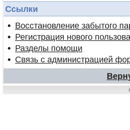
Ссылки
Восстановление забытого па
Регистрация нового пользов
Разделы помощи
Связь с администрацией фо
Верн