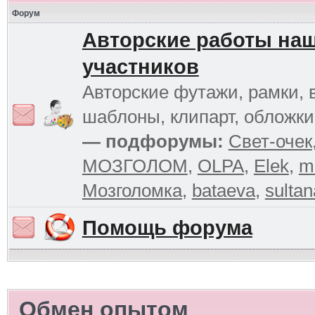
Форум
Авторские работы на
участников
Авторские футажи, рамки, 
шаблоны, клипарт, обложк
— подфорумы:
Свет-очек
МОЗГОЛОМ
,
OLPA
,
Elek
,
m
Мозголомка
,
bataeva
,
sultan
Помощь форума
Обмен опытом