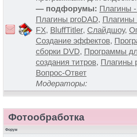
— подфорумы:
Плагины -
Плагины proDAD
,
Плагины 
FX
,
BluffTitler
,
Слайдшоу
,
О
Создание эффектов
,
Прогр
сборки DVD
,
Программы д
создания титров
,
Плагины 
Вопрос-Ответ
Модераторы:
Фотообработка
Форум