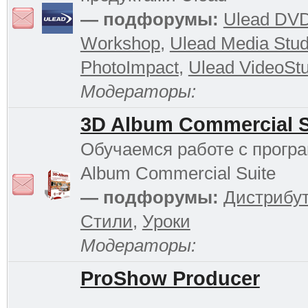
— подфорумы:
Ulead DV
Workshop
,
Ulead Media Stud
PhotoImpact
,
Ulead VideoStu
Модераторы:
3D Album Commercial S
Обучаемся работе с прогр
Album Commercial Suite
— подфорумы:
Дистрибу
Стили
,
Уроки
Модераторы:
ProShow Producer