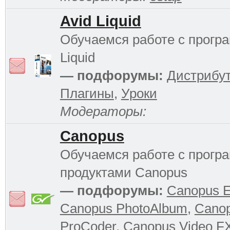
Avid Liquid
Обучаемся работе с прогр
Liquid
— подфорумы:
Дистрибу
Плагины
,
Уроки
Модераторы:
Canopus
Обучаемся работе с прог
продуктами Canopus
— подфорумы:
Canopus 
Canopus PhotoAlbum
,
Cano
ProCoder
,
Canopus Video F