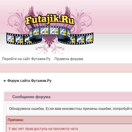
Перейти на сайт Футажик.Ру
Правила форума
Форум сайта Футажик.Ру
Сообщение форума
Обнаружена ошибка. Если вам неизвестны причины ошибки, попробуйт
Причина:
У вас нет прав доступа на просмотр чата