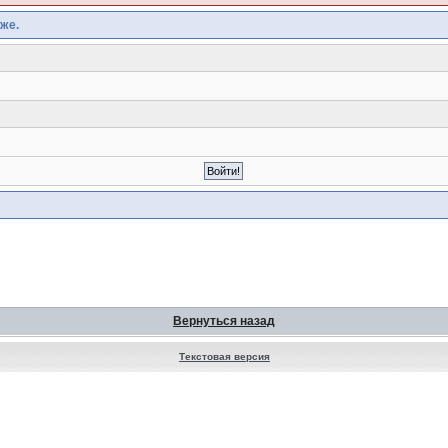
же.
Вернуться назад
Текстовая версия