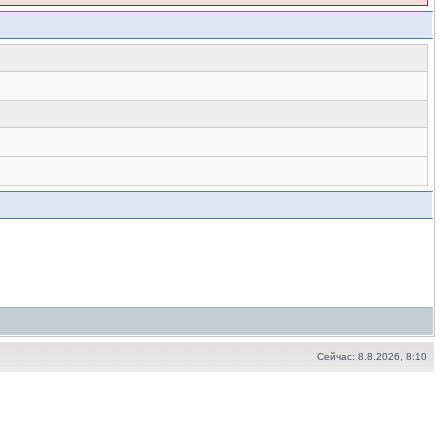
Сейчас: 8.8.2026, 8:10