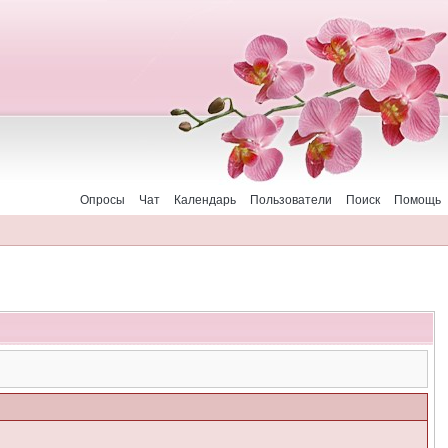
Опросы
Чат
Календарь
Пользователи
Поиск
Помощь