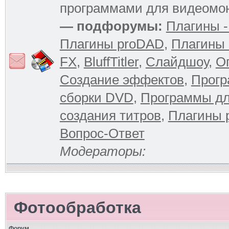
программами для видеомо
— подфорумы:
Плагины -
Плагины proDAD
,
Плагины 
FX
,
BluffTitler
,
Слайдшоу
,
О
Создание эффектов
,
Прогр
сборки DVD
,
Программы д
создания титров
,
Плагины 
Вопрос-Ответ
Модераторы:
Фотообработка
Форум