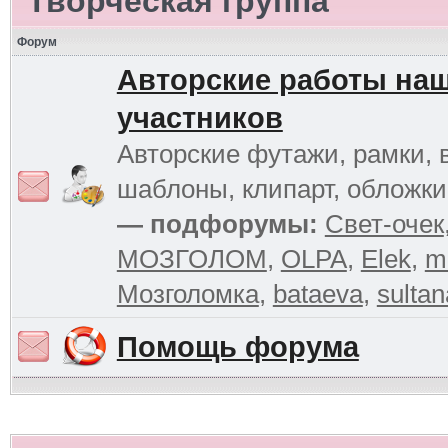
Творческая группа
Форум
Авторские работы на
участников
Авторские футажи, рамки, 
шаблоны, клипарт, обложк
— подфорумы:
Свет-очек
МОЗГОЛОМ
,
OLPA
,
Elek
,
m
Мозголомка
,
bataeva
,
sultan
Помощь форума