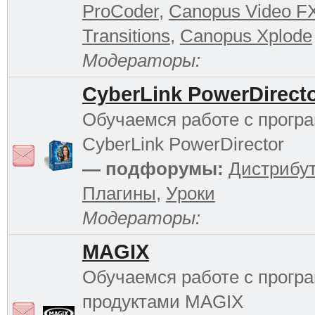
ProCoder
,
Canopus Video F
Transitions
,
Canopus Xplode
Модераторы:
CyberLink PowerDirect
Обучаемся работе с прогр
CyberLink PowerDirector
— подфорумы:
Дистрибу
Плагины
,
Уроки
Модераторы:
MAGIX
Обучаемся работе с прог
продуктами MAGIX