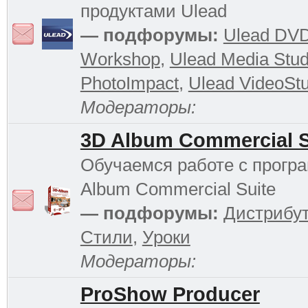
продуктами Ulead
— подфорумы:
Ulead DV
Workshop
,
Ulead Media Stud
PhotoImpact
,
Ulead VideoStu
Модераторы:
3D Album Commercial S
Обучаемся работе с прогр
Album Commercial Suite
— подфорумы:
Дистрибу
Стили
,
Уроки
Модераторы:
ProShow Producer