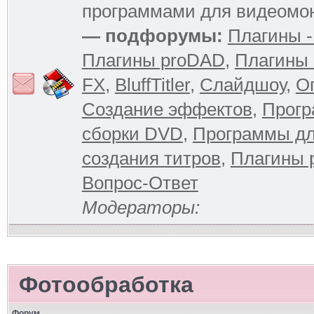
программами для видеомо
— подфорумы:
Плагины -
Плагины proDAD
,
Плагины 
FX
,
BluffTitler
,
Слайдшоу
,
О
Создание эффектов
,
Прогр
сборки DVD
,
Программы д
создания титров
,
Плагины 
Вопрос-Ответ
Модераторы:
Фотообработка
Форум