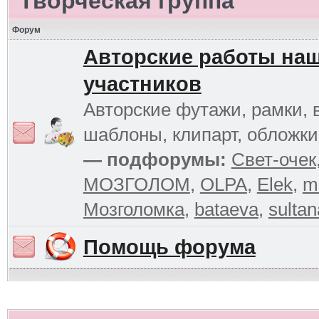
Творческая группа
Форум
Авторские работы на
участников
Авторские футажи, рамки, 
шаблоны, клипарт, обложк
— подфорумы:
Свет-очек
МОЗГОЛОМ
,
OLPA
,
Elek
,
m
Мозголомка
,
bataeva
,
sultan
Помощь форума