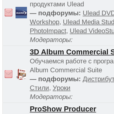
продуктами Ulead
— подфорумы:
Ulead DV
Workshop
,
Ulead Media Stud
PhotoImpact
,
Ulead VideoStu
Модераторы:
3D Album Commercial S
Обучаемся работе с прогр
Album Commercial Suite
— подфорумы:
Дистрибу
Стили
,
Уроки
Модераторы:
ProShow Producer