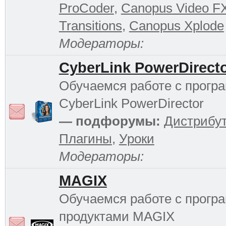
ProCoder
,
Canopus Video F
Transitions
,
Canopus Xplode
Модераторы:
CyberLink PowerDirect
Обучаемся работе с прогр
CyberLink PowerDirector
— подфорумы:
Дистрибу
Плагины
,
Уроки
Модераторы:
MAGIX
Обучаемся работе с прог
продуктами MAGIX