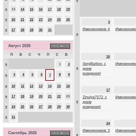
»
»
13
14
15
16
17
18
19
»
20
21
22
23
24
25
26
3
Именинников: 4
Имениннико
»
27
28
29
30
31
»
Август 2026
П
В
С
Ч
П
С
В
10
SergBarbos, с
Имениннико
»
1
2
»
днем
рождения!
3
4
5
6
8
9
»
7
»
10
11
12
13
14
15
16
17
»
17
18
19
20
21
22
23
Zinulya7572, с
Имениннико
»
днем
»
24
25
26
27
28
29
30
рождения!
»
31
24
Именинников: 3
Имениннико
Сентябрь 2026
»