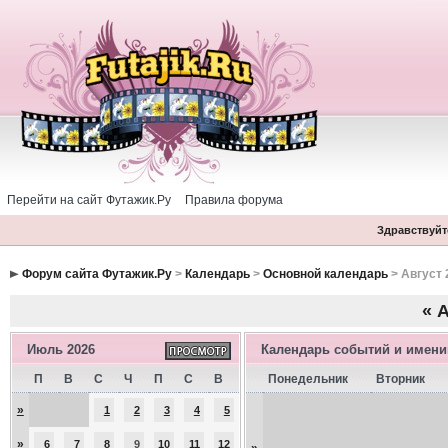
Перейти на сайт Футажик.Ру
Правила форума
Здравствуйте
Форум сайта Футажик.Ру
>
Календарь
>
Основной календарь
> Август 
«
А
Июль 2026
Календарь событий и имен
П
В
С
Ч
П
С
В
Понедельник
Вторник
»
1
2
3
4
5
»
6
7
8
9
10
11
12