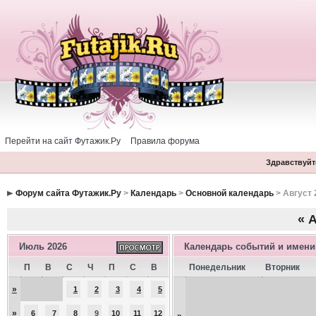
Перейти на сайт Футажик.Ру
Правила форума
Здравствуйте
Форум сайта Футажик.Ру
>
Календарь
>
Основной календарь
> Август 
«
А
Июль 2026
Календарь событий и имен
П
В
С
Ч
П
С
В
Понедельник
Вторник
»
1
2
3
4
5
»
6
7
8
9
10
11
12