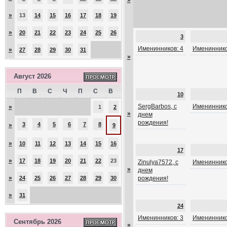
»
»
13
14
15
16
17
18
19
»
20
21
22
23
24
25
26
3
Именинников: 4
Имениннико
»
27
28
29
30
31
»
Август 2026
П
В
С
Ч
П
С
В
10
SergBarbos, с
Имениннико
»
1
2
»
днем
рождения!
3
4
5
6
7
8
»
9
»
10
11
12
13
14
15
16
17
»
17
18
19
20
21
22
23
Zinulya7572, с
Имениннико
»
днем
»
24
25
26
27
28
29
30
рождения!
»
31
24
Именинников: 3
Имениннико
Сентябрь 2026
»