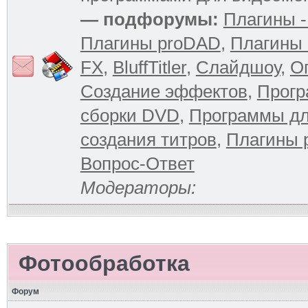
— подфорумы:
Плагины -
Плагины proDAD
,
Плагины 
FX
,
BluffTitler
,
Слайдшоу
,
О
Создание эффектов
,
Прогр
сборки DVD
,
Программы д
создания титров
,
Плагины 
Вопрос-Ответ
Модераторы:
Фотообработка
Форум