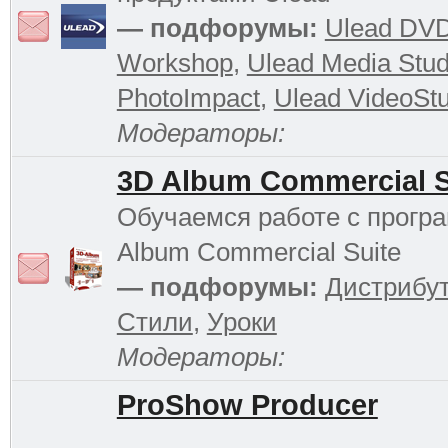
— подфорумы:
Ulead DV
Workshop
,
Ulead Media Stud
PhotoImpact
,
Ulead VideoStu
Модераторы:
3D Album Commercial S
Обучаемся работе с прогр
Album Commercial Suite
— подфорумы:
Дистрибу
Стили
,
Уроки
Модераторы:
ProShow Producer