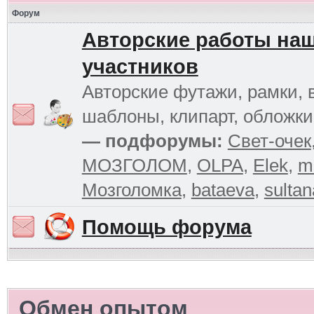
Форум
Авторские работы на
участников
Авторские футажи, рамки, 
шаблоны, клипарт, обложк
— подфорумы:
Свет-очек
МОЗГОЛОМ
,
OLPA
,
Elek
,
m
Мозголомка
,
bataeva
,
sultan
Помощь форума
Обмен опытом