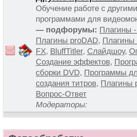
Обучение работе с другим
программами для видеомо
— подфорумы:
Плагины -
Плагины proDAD
,
Плагины 
FX
,
BluffTitler
,
Слайдшоу
,
О
Создание эффектов
,
Прогр
сборки DVD
,
Программы д
создания титров
,
Плагины 
Вопрос-Ответ
Модераторы: