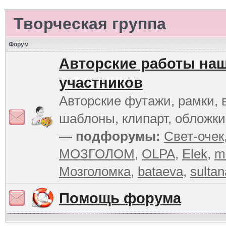
Творческая группа
Форум
Авторские работы на
участников
Авторские футажи, рамки, 
шаблоны, клипарт, обложк
— подфорумы:
Свет-очек
МОЗГОЛОМ
,
OLPA
,
Elek
,
m
Мозголомка
,
bataeva
,
sultan
Помощь форума