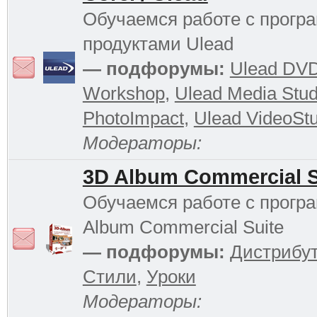
Обучаемся работе с прог
продуктами Ulead
— подфорумы:
Ulead DV
Workshop
,
Ulead Media Stud
PhotoImpact
,
Ulead VideoStu
Модераторы:
3D Album Commercial S
Обучаемся работе с прогр
Album Commercial Suite
— подфорумы:
Дистрибу
Стили
,
Уроки
Модераторы: