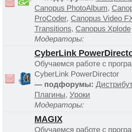
Canopus PhotoAlbum
,
Cano
ProCoder
,
Canopus Video F
Transitions
,
Canopus Xplode
Модераторы:
CyberLink PowerDirect
Обучаемся работе с прогр
CyberLink PowerDirector
— подфорумы:
Дистрибу
Плагины
,
Уроки
Модераторы:
MAGIX
Обучаемся работе с прог