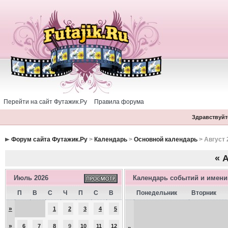
Перейти на сайт Футажик.Ру
Правила форума
Здравствуйте
Форум сайта Футажик.Ру
>
Календарь
>
Основной календарь
> Август 
«
А
Июль 2026
Календарь событий и имен
П
В
С
Ч
П
С
В
Понедельник
Вторник
»
1
2
3
4
5
»
6
7
8
9
10
11
12