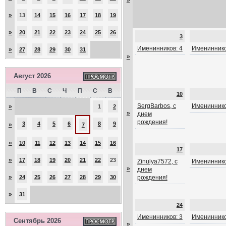
»
»
13
14
15
16
17
18
19
»
20
21
22
23
24
25
26
3
Именинников: 4
Имениннико
»
27
28
29
30
31
»
Август 2026
П
В
С
Ч
П
С
В
10
SergBarbos, с
Имениннико
»
1
2
»
днем
рождения!
3
4
5
6
8
9
»
7
»
10
11
12
13
14
15
16
17
»
17
18
19
20
21
22
23
Zinulya7572, с
Имениннико
»
днем
»
24
25
26
27
28
29
30
рождения!
»
31
24
Именинников: 3
Имениннико
Сентябрь 2026
»