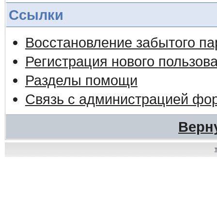
Ссылки
Восстановление забытого па
Регистрация нового пользов
Разделы помощи
Связь с администрацией фо
Верн