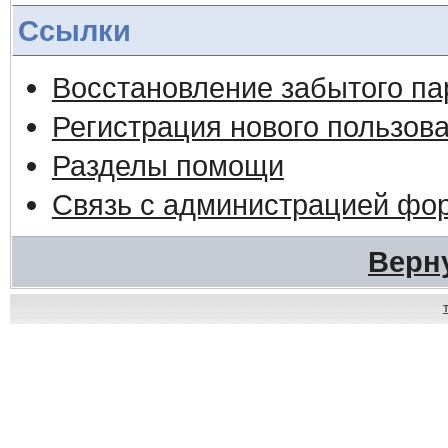
Ссылки
Восстановление забытого па
Регистрация нового пользов
Разделы помощи
Связь с администрацией фо
Верн