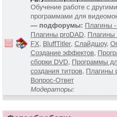
Обучение работе с другим
программами для видеомо
— подфорумы:
Плагины -
Плагины proDAD
,
Плагины 
FX
,
BluffTitler
,
Слайдшоу
,
О
Создание эффектов
,
Прогр
сборки DVD
,
Программы д
создания титров
,
Плагины 
Вопрос-Ответ
Модераторы: