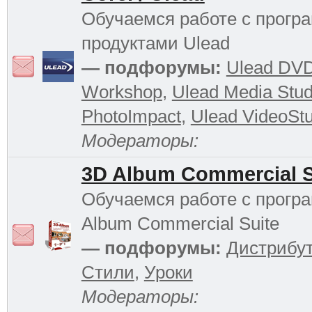
Обучаемся работе с прог
продуктами Ulead
— подфорумы:
Ulead DV
Workshop
,
Ulead Media Stud
PhotoImpact
,
Ulead VideoStu
Модераторы:
3D Album Commercial S
Обучаемся работе с прогр
Album Commercial Suite
— подфорумы:
Дистрибу
Стили
,
Уроки
Модераторы: