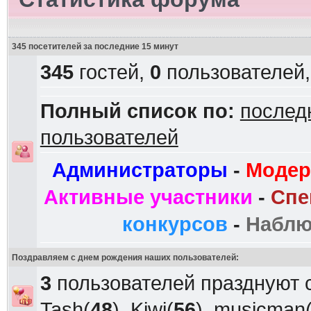
345 посетителей за последние 15 минут
345
гостей,
0
пользователей
Полный список по:
послед
пользователей
Администраторы
-
Модер
Активные участники
-
Спе
конкурсов
-
Наблю
Поздравляем с днем рождения наших пользователей:
3
пользователей празднуют 
Tash
(
48
),
Kiwi
(
56
),
musicman