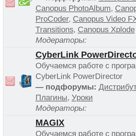
Canopus PhotoAlbum
,
Cano
ProCoder
,
Canopus Video F
Transitions
,
Canopus Xplode
Модераторы:
CyberLink PowerDirect
Обучаемся работе с прогр
CyberLink PowerDirector
— подфорумы:
Дистрибу
Плагины
,
Уроки
Модераторы:
MAGIX
Обучаемся работе с прог