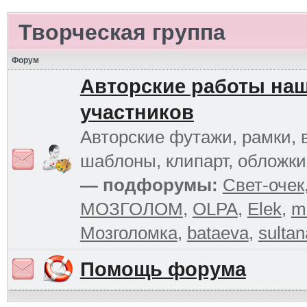
Творческая группа
Форум
Авторские работы на
участников
Авторские футажи, рамки, 
шаблоны, клипарт, обложк
— подфорумы:
Свет-очек
МОЗГОЛОМ
,
OLPA
,
Elek
,
m
Мозголомка
,
bataeva
,
sultan
Помощь форума