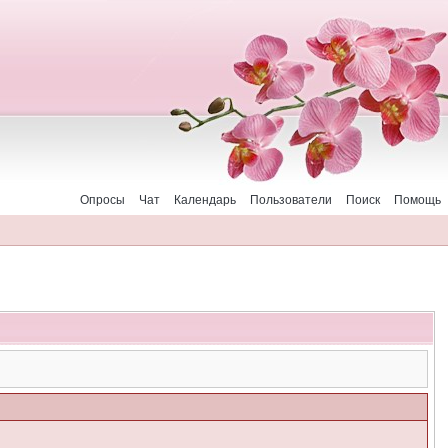
Опросы
Чат
Календарь
Пользователи
Поиск
Помощь