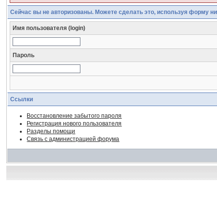
Сейчас вы не авторизованы. Можете сделать это, используя форму ни
Имя пользователя (login)
Пароль
Ссылки
Восстановление забытого пароля
Регистрация нового пользователя
Разделы помощи
Связь с администрацией форума