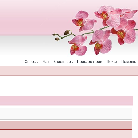
Опросы
Чат
Календарь
Пользователи
Поиск
Помощь