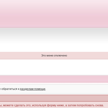
Это меню отключено
е обратиться к
разделам помощи
.
ны, можете сделать это, используя форму ниже, а затем попробовать снова.