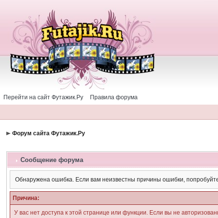
Перейти на сайт Футажик.Ру
Правила форума
Форум сайта Футажик.Ру
Сообщение форума
Обнаружена ошибка. Если вам неизвестны причины ошибки, попробуйт
Причина:
У вас нет доступа к этой странице или функции. Если вы не авторизова