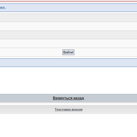
же.
Вернуться назад
Текстовая версия