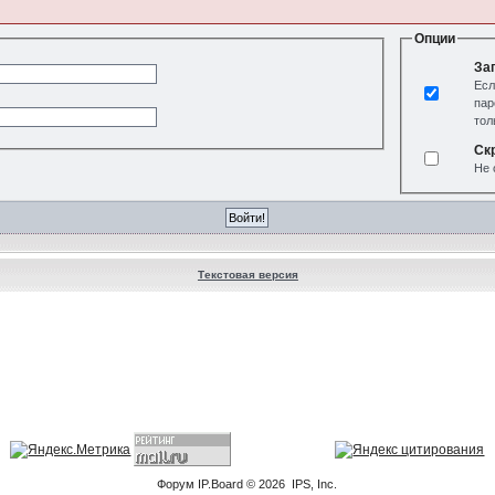
Опции
За
Есл
пар
тол
Ск
Не 
Текстовая версия
Форум
IP.Board
© 2026
IPS, Inc
.