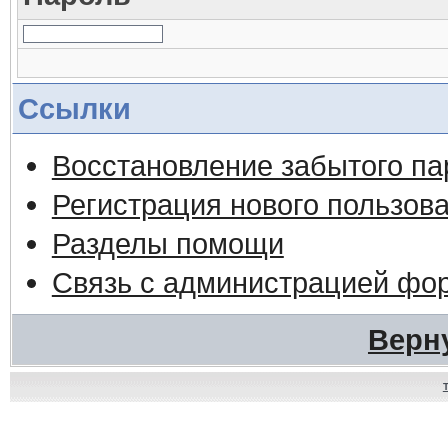
Ссылки
Восстановление забытого па
Регистрация нового пользов
Разделы помощи
Связь с администрацией фо
Верн