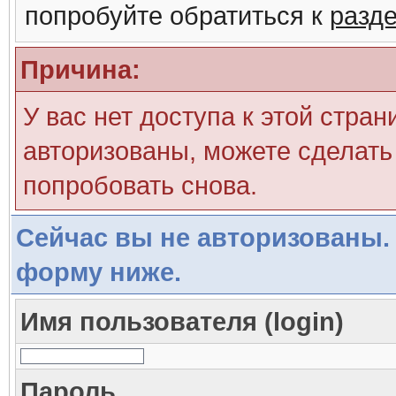
попробуйте обратиться к
разд
Причина:
У вас нет доступа к этой стра
авторизованы, можете сделать 
попробовать снова.
Сейчас вы не авторизованы. 
форму ниже.
Имя пользователя (login)
Пароль