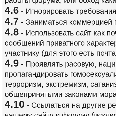
работы форума, или обход каки
4.6
- Игнорировать требовани
4.7
- Заниматься коммерцией 
4.8
- Использовать сайт как п
сообщений приватного характе
участнику (для этого есть почта
4.9
- Проявлять расовую, наци
пропагандировать гомосексуал
терроризм, экстремизм, сатани
общепринятыми законами мора
4.10
- Ссылаться на другие р
нашему сайту и форуму (исклю