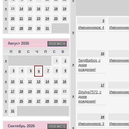
»
»
13
14
15
16
17
18
19
»
20
21
22
23
24
25
26
3
Именинников: 4
Имениннико
»
27
28
29
30
31
»
Август 2026
П
В
С
Ч
П
С
В
10
SergBarbos, с
Имениннико
»
1
2
»
днем
рождения!
3
4
5
7
8
9
»
6
»
10
11
12
13
14
15
16
17
»
17
18
19
20
21
22
23
Zinulya7572, с
Имениннико
»
днем
»
24
25
26
27
28
29
30
рождения!
»
31
24
Именинников: 3
Имениннико
Сентябрь 2026
»