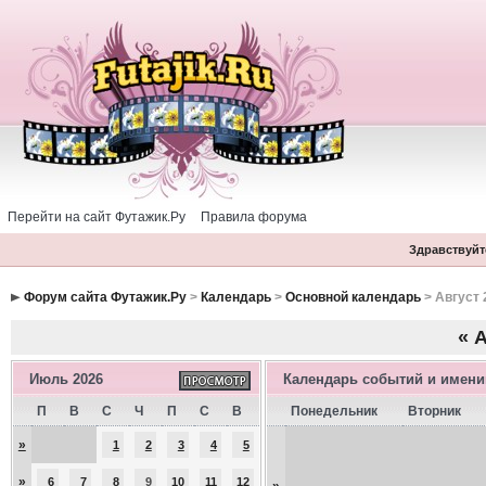
Перейти на сайт Футажик.Ру
Правила форума
Здравствуйте
Форум сайта Футажик.Ру
>
Календарь
>
Основной календарь
> Август 
«
А
Июль 2026
Календарь событий и имен
П
В
С
Ч
П
С
В
Понедельник
Вторник
»
1
2
3
4
5
»
6
7
8
9
10
11
12