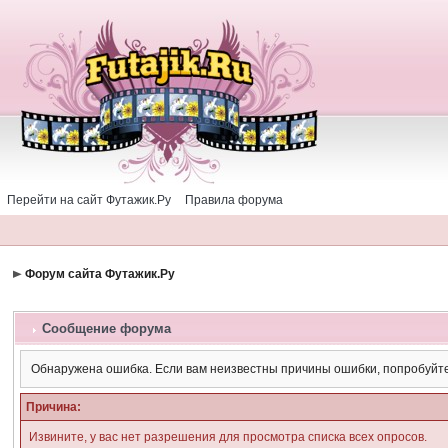
Перейти на сайт Футажик.Ру
Правила форума
Форум сайта Футажик.Ру
Сообщение форума
Обнаружена ошибка. Если вам неизвестны причины ошибки, попробуйт
Причина:
Извините, у вас нет разрешения для просмотра списка всех опросов.