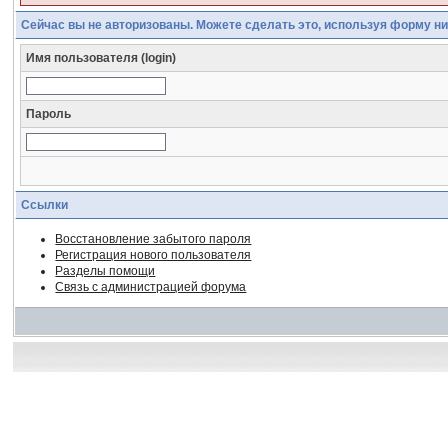
Сейчас вы не авторизованы. Можете сделать это, используя форму ни
Имя пользователя (login)
Пароль
Ссылки
Восстановление забытого пароля
Регистрация нового пользователя
Разделы помощи
Связь с администрацией форума