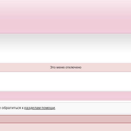
Это меню отключено
е обратиться к
разделам помощи
.