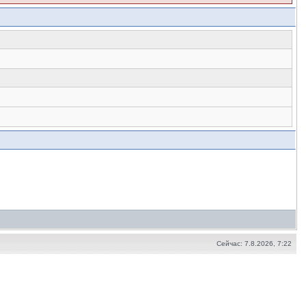
Сейчас: 7.8.2026, 7:22