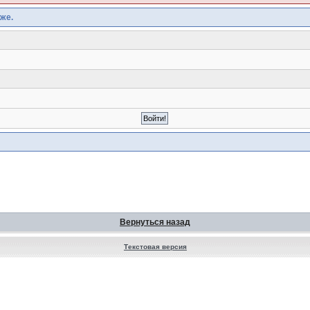
же.
Вернуться назад
Текстовая версия